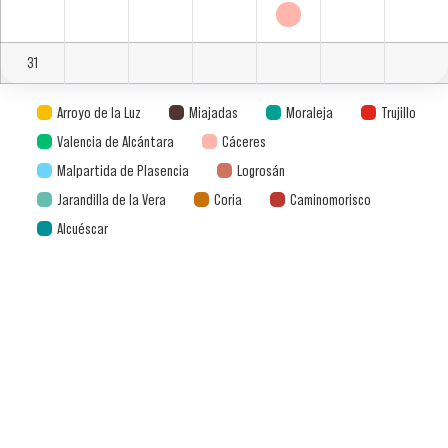
31
Arroyo de la Luz
Miajadas
Moraleja
Trujillo
Valencia de Alcántara
Cáceres
Malpartida de Plasencia
Logrosán
Jarandilla de la Vera
Coria
Caminomorisco
Alcuéscar