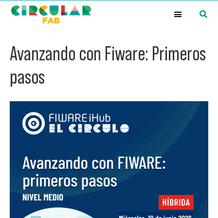
¿Qué es la Red Circular FAB?
Avanzando con Fiware: Primeros
pasos