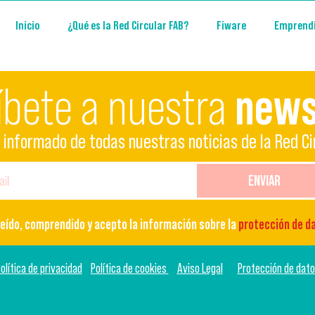
Inicio
¿Qué es la Red Circular FAB?
Fiware
Emprend
íbete a nuestra
news
informado de todas nuestras noticias de la Red Ci
ENVIAR
leído, comprendido y acepto la información sobre la
protección de d
olítica de privacidad
Política de cookies
Aviso Legal
Protección de dat