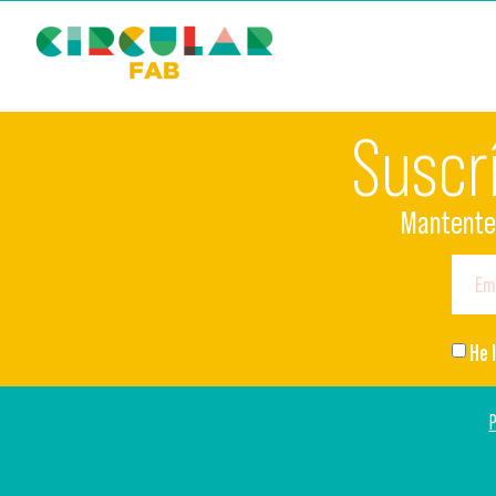
Suscr
Mantente 
He 
P