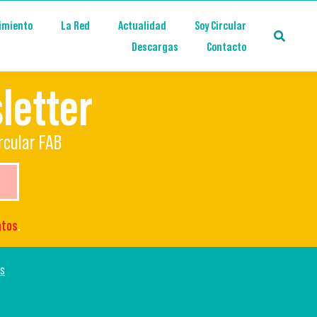
imiento
La Red
Actualidad
Soy Circular
Descargas
Contacto
letter
rcular FAB
atos
.
os