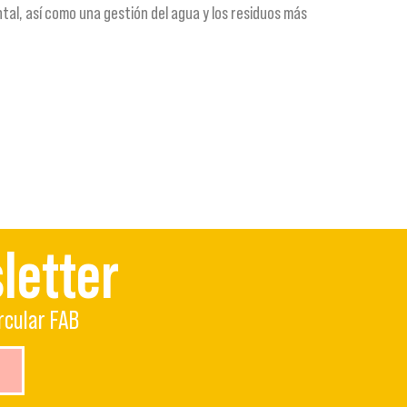
al, así como una gestión del agua y los residuos más
letter
rcular FAB