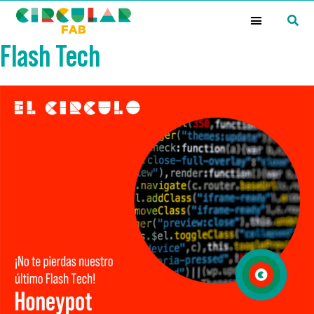
¿Qué es la Red Circular FAB?
Flash Tech