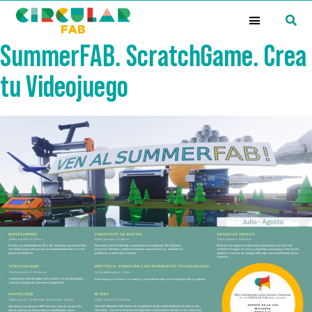
¿Qué es la Red Circular FAB?
SummerFAB. ScratchGame. Crea
tu Videojuego