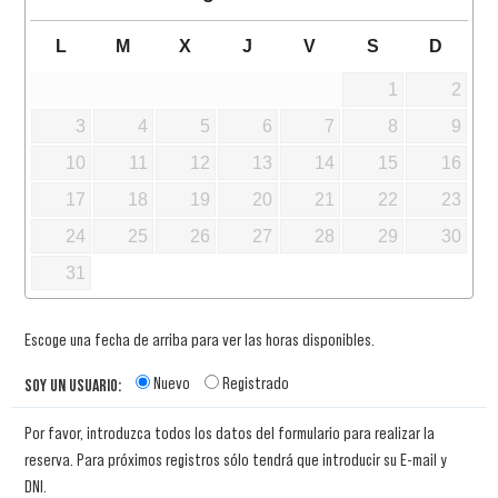
L
M
X
J
V
S
D
1
2
3
4
5
6
7
8
9
10
11
12
13
14
15
16
17
18
19
20
21
22
23
24
25
26
27
28
29
30
31
Escoge una fecha de arriba para ver las horas disponibles.
Nuevo
Registrado
SOY UN USUARIO:
Por favor, introduzca todos los datos del formulario para realizar la
reserva. Para próximos registros sólo tendrá que introducir su E-mail y
DNI.