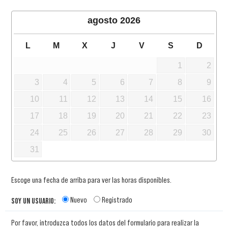
agosto
2026
L
M
X
J
V
S
D
1
2
3
4
5
6
7
8
9
10
11
12
13
14
15
16
17
18
19
20
21
22
23
24
25
26
27
28
29
30
31
Escoge una fecha de arriba para ver las horas disponibles.
Nuevo
Registrado
SOY UN USUARIO:
Por favor, introduzca todos los datos del formulario para realizar la