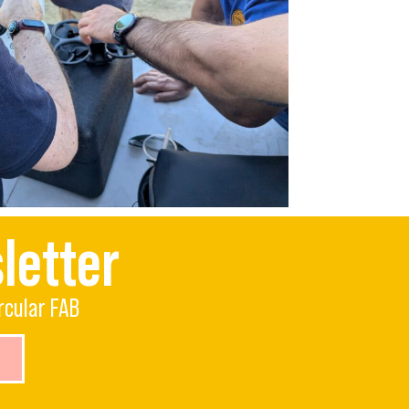
letter
rcular FAB