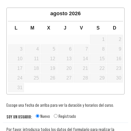
agosto
2026
L
M
X
J
V
S
D
1
2
3
4
5
6
7
8
9
10
11
12
13
14
15
16
17
18
19
20
21
22
23
24
25
26
27
28
29
30
31
Escoge una fecha de arriba para ver la duración y horarios del curso.
Nuevo
Registrado
SOY UN USUARIO:
Por favor, introduzca todos los datos del formulario para realizar la