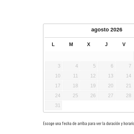
agosto
2026
L
M
X
J
V
3
4
5
6
7
10
11
12
13
14
17
18
19
20
21
24
25
26
27
28
31
Escoge una fecha de arriba para ver la duración y horario