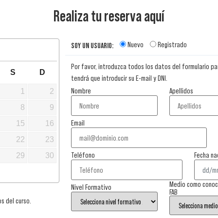
Realiza tu reserva aquí
Nuevo
Registrado
SOY UN USUARIO:
Por favor, introduzca todos los datos del formulario par
S
D
tendrá que introducir su E-mail y DNI.
Nombre
Apellidos
1
2
8
9
Email
15
16
22
23
Teléfono
Fecha na
29
30
Medio como conoció
Nivel Formativo
FAB
s del curso.