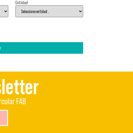
Entidad
r
letter
rcular FAB