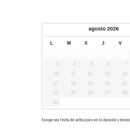
agosto
2026
L
M
X
J
V
3
4
5
6
7
10
11
12
13
14
17
18
19
20
21
24
25
26
27
28
31
Escoge una fecha de arriba para ver la duración y horario