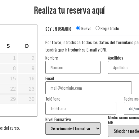
Realiza tu reserva aquí
Nuevo
Registrado
SOY UN USUARIO:
Por favor, introduzca todos los datos del formulario par
S
D
tendrá que introducir su E-mail y DNI.
Nombre
Apellidos
1
2
8
9
Email
15
16
22
23
Teléfono
Fecha na
29
30
Medio como conoció
Nivel Formativo
FAB
s del curso.