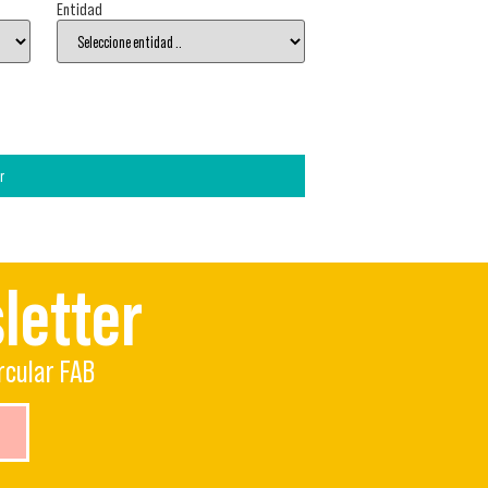
Entidad
r
letter
rcular FAB