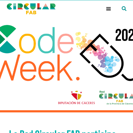
¿Qué es la Red Circular FAB?