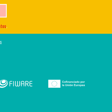
atos
.
os