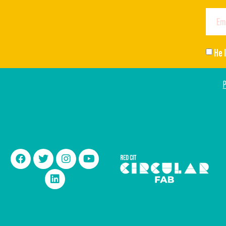
He 
P