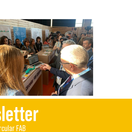
letter
rcular FAB