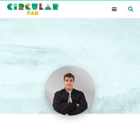
¿Qué es la Red Circular FAB?