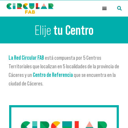
¿Qué es la Red Circular FAB?
Elije
tu Centro
La Red Circular FAB
está compuesta por 5 Centros
Territoriales que localizan en 5 localidades de la provincia de
Cáceres y un
Centro de Referencia
que se encuentra en la
ciudad de Cáceres.