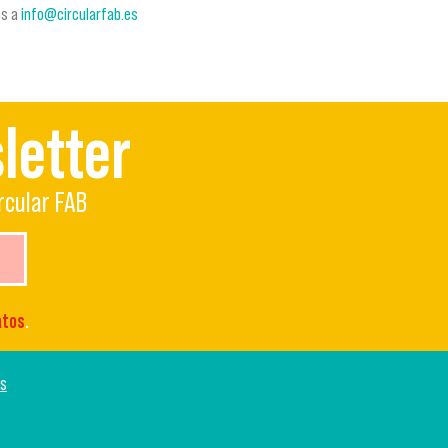
os a
info@circularfab.es
letter
rcular FAB
atos
.
os