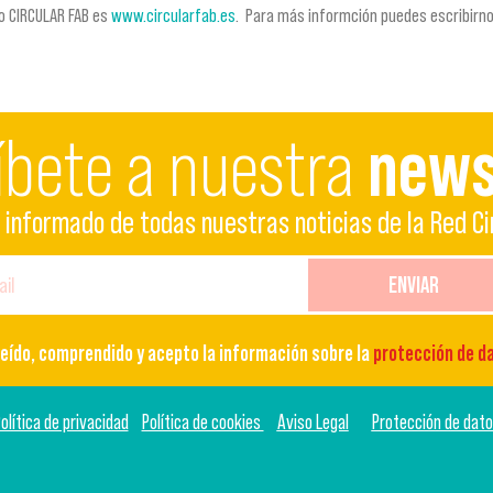
o CIRCULAR FAB es
www.circularfab.es
. Para más informción puedes escribirn
íbete a nuestra
news
informado de todas nuestras noticias de la Red Ci
ENVIAR
leído, comprendido y acepto la información sobre la
protección de d
olítica de privacidad
Política de cookies
Aviso Legal
Protección de dat