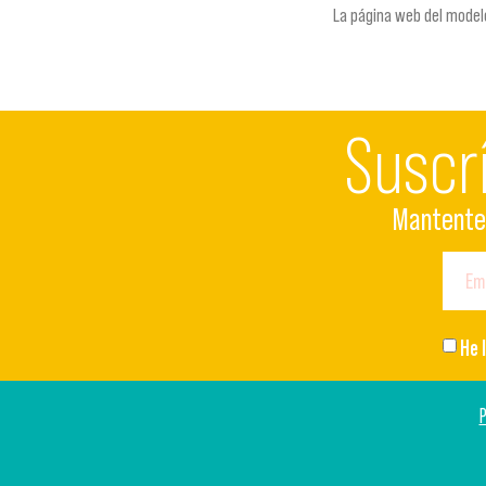
La página web del model
Suscr
Mantente 
He 
P