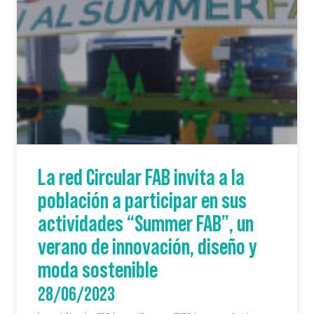
La red Circular FAB invita a la
población a participar en sus
actividades “Summer FAB”, un
verano de innovación, diseño y
moda sostenible
28/06/2023