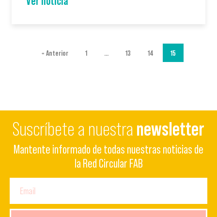
Ver noticia
« Anterior
1
…
13
14
15
Suscríbete a nuestra
newsletter
Mantente informado de todas nuestras noticias de
la Red Circular FAB