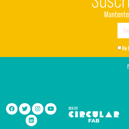
Suscr
Mantente 
He 
P