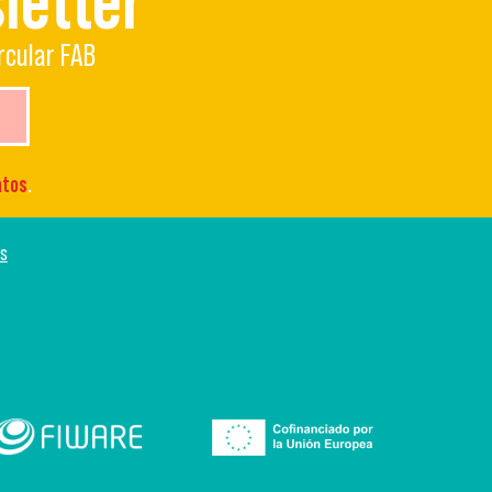
letter
rcular FAB
atos
.
os