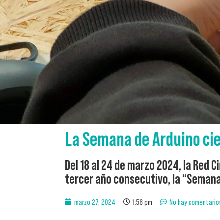
La Semana de Arduino cie
Del 18 al 24 de marzo 2024, la Red C
tercer año consecutivo, la “Semana
marzo 27, 2024
1:56 pm
No hay comentario