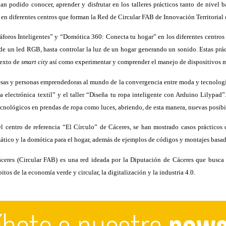
n podido conocer, aprender y disfrutar en los talleres prácticos tanto de
nivel b
o en diferentes centros que forman la Red de Circular FAB de Innovaci
ón Territorial
foros Inteligentes” y “Domótica 360: Conecta tu hogar” en los diferentes centros C
e un led RGB, hasta controlar la luz de un hogar generando un sonido. Estas práct
texto de
smart city
así como experimentar y comprender el manejo de dispositivos m
esas y personas emprendedoras al mundo de la convergencia entre moda y tecnología
a electrónica textil” y el taller “Diseña tu ropa inteligente con Arduino Lilypad
cnológicos en prendas de ropa como luces, abriendo, de esta manera, nuevas posibili
l centro de referencia “El Círculo” de Cáceres, se han mostrado casos prácticos 
mático y la domótica para el hogar, además de ejemplos de códigos y montajes basa
ceres (Circular FAB) es una red ideada por la Diputación de Cáceres que busca s
tos de la economía verde y circular, la digitalización y la industria 4.0.