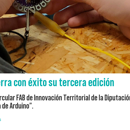
rra con éxito su tercera edición
ircular FAB de Innovación Territorial de la Diputac
 de Arduino”.
s