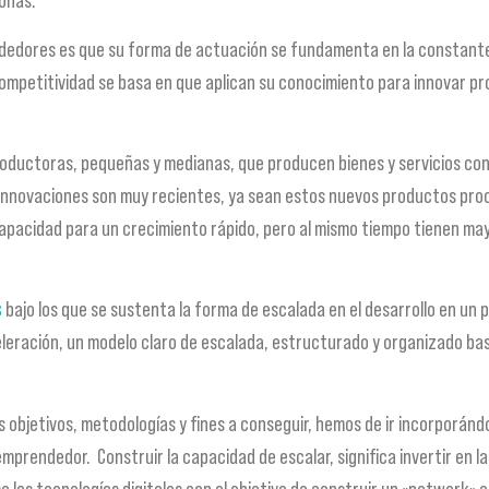
sonas.
dedores es que su forma de actuación se fundamenta en la constante
competitividad se basa en que aplican su conocimiento para innovar 
uctoras, pequeñas y medianas, que producen bienes y servicios con a
innovaciones son muy recientes, ya sean estos nuevos productos proce
a capacidad para un crecimiento rápido, pero al mismo tiempo tienen ma
s
bajo los que se sustenta la forma de escalada en el desarrollo en un 
celeración, un modelo claro de escalada, estructurado y organizado ba
s objetivos, metodologías y fines a conseguir, hemos de ir incorporánd
rendedor. Construir la capacidad de escalar, significa invertir en la
 las tecnologías digitales con el objetivo de construir un «network»