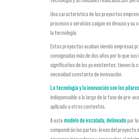
tecnología y actividades realizadas por per
Una característica de los proyectos empren
procesos o servicios caigan en desuso y su 
la tecnología.
Estos proyectos acaban siendo empresas prod
consignadas más de dos años por lo que sus 
significativa de los ya existentes; tienen l
necesidad constante de innovación.
La tecnología y la innovación son los pilare
indispensable a lo largo de la fase de pre-a
aplicado a otros contextos.
A este
modelo de escalada, delineado
por lo
compondrán las partes-áreas del proyecto emp
personas innovadoras y aprovechar al máximo