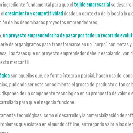
n ingrediente fundamental para que el
tejido empresarial
se desarrol
 el
crecimiento
y
competitividad
desde un contexto de lo local a lo gl
dación de los denominados proyectos emprendedores.
a,
un proyecto emprendedor ha de pasar por todo un recorrido evolut
erie de organigramas para transformarse en un “corpo” con metas y a
a. Las fases que un proyecto emprendedor debe ir escalando, van des
texto mercantil.
ógica
son aquellos que, de forma íntegra o parcial, hacen uso del cono
cios, pudiendo ser este conocimiento el grosso del producto o tan sol
disponen de un componente tecnológico en su propuesta de valor o en l
sarrollada para que el negocio funcione.
tamente tecnológicas, como el desarrollo y la comercialización de sof
 problemas que existen en el mundo off line, entregando valor a los cli