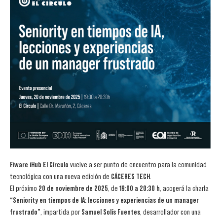
Fiware iHub El Círculo
vuelve a ser punto de encuentro para la comunidad
tecnológica con una nueva edición de
CÁCERES TECH
.
El próximo
20 de noviembre de 2025
, de
19:00 a 20:30 h
, acogerá la charla
“Seniority en tiempos de IA: lecciones y experiencias de un manager
frustrado”
, impartida por
Samuel Solís Fuentes
, desarrollador con una